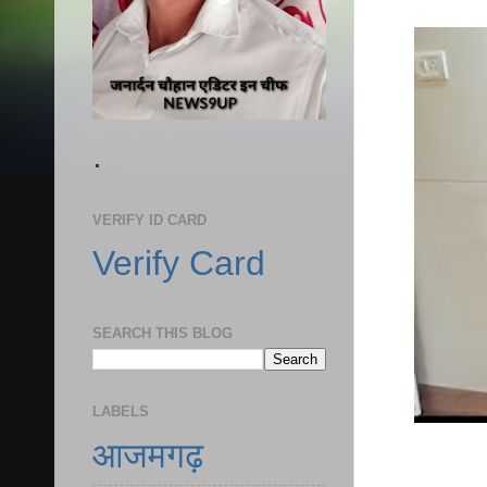
.
VERIFY ID CARD
Verify Card
SEARCH THIS BLOG
LABELS
आजमगढ़