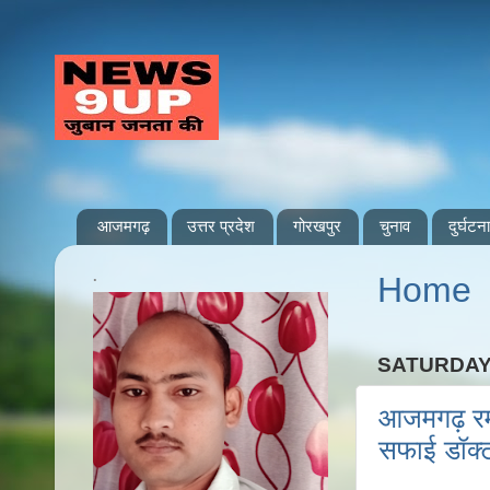
आजमगढ़
उत्तर प्रदेश
गोरखपुर
चुनाव
दुर्घटना
.
Home
SATURDAY,
आजमगढ़ रमा 
सफाई डॉक्ट