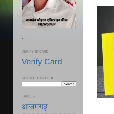
.
VERIFY ID CARD
Verify Card
SEARCH THIS BLOG
LABELS
आजमगढ़