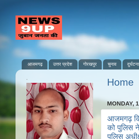
आजमगढ़
उत्तर प्रदेश
गोरखपुर
चुनाव
दुर्घटना
.
Home
MONDAY, 1
आजमगढ़ किश
को पुलिस ने
पुलिस अधीक