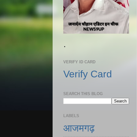
.
VERIFY ID CARD
Verify Card
SEARCH THIS BLOG
LABELS
आजमगढ़