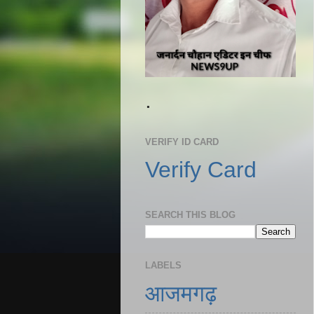
.
VERIFY ID CARD
Verify Card
SEARCH THIS BLOG
LABELS
आजमगढ़