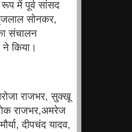
ूप में पूर्व सांसद
 बृजलाल सोनकर,
का संचालन
न ने किया।
रोजा राजभर, सुक्खू
शोक राजभर,अमरेज
ौर्या, दीपचंद यादव,