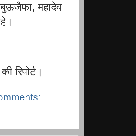
,अबुऊजैफा, महादेव
 रहे।
की रिपोर्ट।
omments: