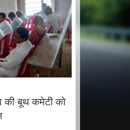
की बूथ कमेटी को
न