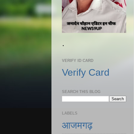
.
VERIFY ID CARD
Verify Card
SEARCH THIS BLOG
LABELS
आजमगढ़