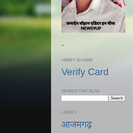
.
VERIFY ID CARD
Verify Card
SEARCH THIS BLOG
LABELS
आजमगढ़