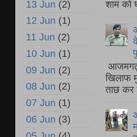
13 Jun
(2)
शाम को घ
12 Jun
(1)
आ
11 Jun
(2)
क
प
10 Jun
(1)
आजमगढ़ द
09 Jun
(2)
खिलाफ मु
08 Jun
(2)
ताछ कर र
07 Jun
(1)
आ
06 Jun
(3)
म
05 Jun
(4)