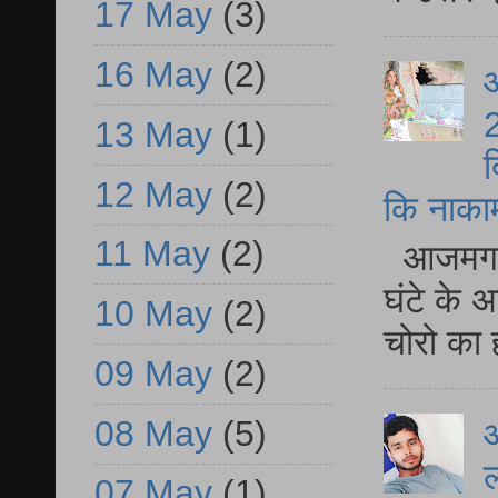
17 May
(3)
16 May
(2)
आ
2
13 May
(1)
द
12 May
(2)
कि नाकामी 
11 May
(2)
आजमगढ़ 
घंटे के 
10 May
(2)
चोरो का 
09 May
(2)
08 May
(5)
आ
ल
07 May
(1)