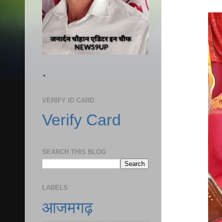
.
VERIFY ID CARD
Verify Card
SEARCH THIS BLOG
LABELS
आजमगढ़