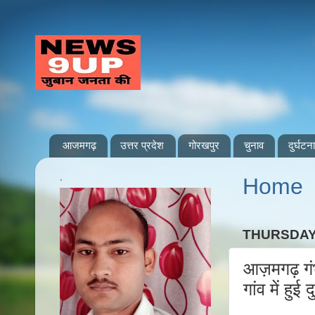
आजमगढ़
उत्तर प्रदेश
गोरखपुर
चुनाव
दुर्घटना
.
Home
THURSDAY,
आज़मगढ़ गंभ
गांव में हु