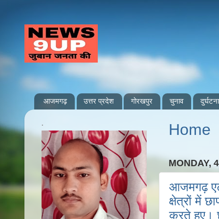
आजमगढ़
उत्तर प्रदेश
गोरखपुर
चुनाव
दुर्घटना
.
Home
MONDAY, 
आजमगढ़ एटी
क्षेत्रों म
करते हुए। 