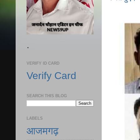
.
VERIFY ID CARD
Verify Card
SEARCH THIS BLOG
LABELS
आजमगढ़