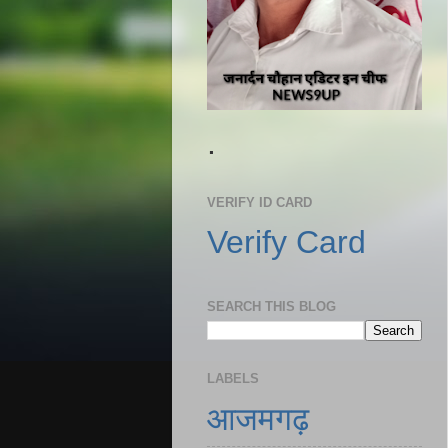
.
VERIFY ID CARD
Verify Card
SEARCH THIS BLOG
LABELS
आजमगढ़