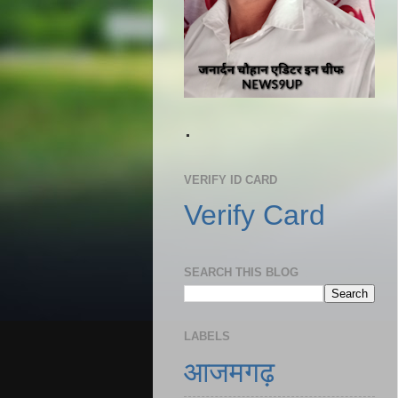
.
VERIFY ID CARD
Verify Card
SEARCH THIS BLOG
LABELS
आजमगढ़