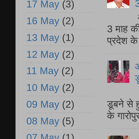
3
17 May
(3)
16 May
(2)
3 माह की
13 May
(1)
प्रदेश क
12 May
(2)
आ
11 May
(2)
ड
10 May
(2)
आ
डूबने से
09 May
(2)
के गारोपु
08 May
(5)
07 May
(1)