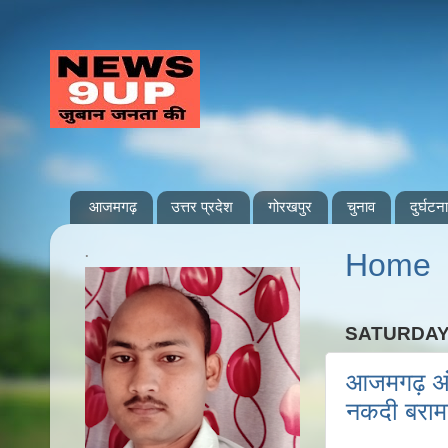
आजमगढ़
उत्तर प्रदेश
गोरखपुर
चुनाव
दुर्घटना
.
Home
SATURDAY,
आजमगढ़ अंत
नकदी बरामद