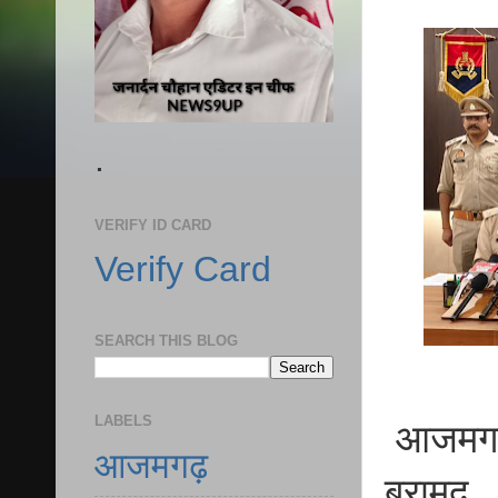
.
VERIFY ID CARD
Verify Card
SEARCH THIS BLOG
LABELS
आजमगढ़ 
आजमगढ़
बरामद