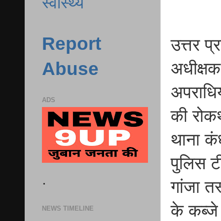
स्वास्थ्य
Report
उत्तर प
Abuse
अधीक्षक
अपराधिय
ADS
की रोकथ
थाना कं
पुलिस टी
.
गांजा तस
के कब्ज
NEWS TIMELINE