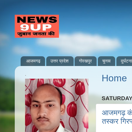
आजमगढ़
उत्तर प्रदेश
गोरखपुर
चुनाव
दुर्घटना
.
Home
SATURDAY,
आजमगढ़ कंध
तस्कर गिरफ्