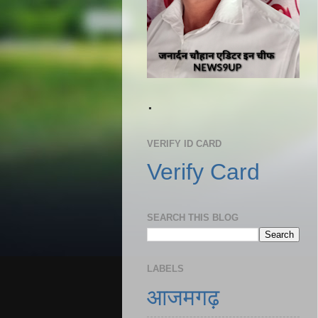
.
VERIFY ID CARD
Verify Card
SEARCH THIS BLOG
LABELS
आजमगढ़