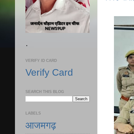
.
VERIFY ID CARD
Verify Card
SEARCH THIS BLOG
LABELS
आजमगढ़