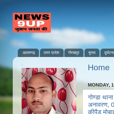
आजमगढ़
उत्तर प्रदेश
गोरखपुर
चुनाव
दुर्घटना
.
Home
MONDAY, 1
गोण्डा थाना
अनावरण, 01
कीपैड मोब