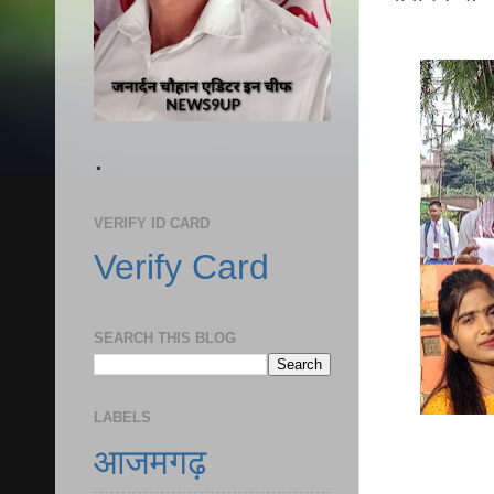
.
VERIFY ID CARD
Verify Card
SEARCH THIS BLOG
LABELS
आजमगढ़