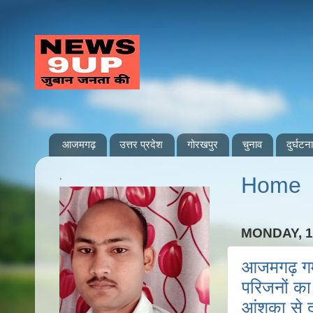
आजमगढ़
उत्तर प्रदेश
गोरखपुर
चुनाव
दुर्घटना
.
Home
MONDAY, 
आजमगढ़ गम्भी
परिजनों क
आंशका से 