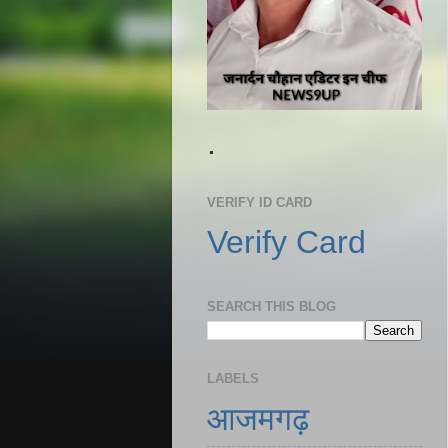
.
VERIFY ID CARD
Verify Card
SEARCH THIS BLOG
LABELS
आजमगढ़