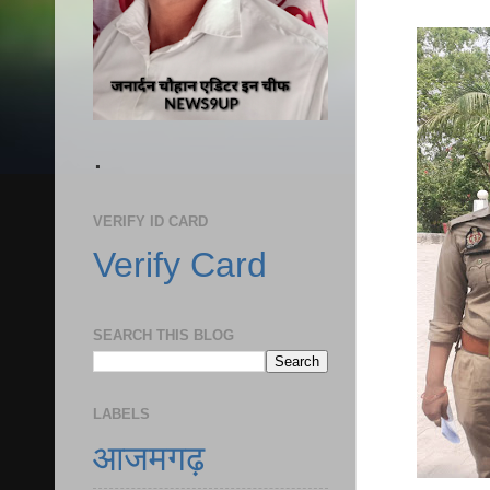
.
VERIFY ID CARD
Verify Card
SEARCH THIS BLOG
LABELS
आजमगढ़