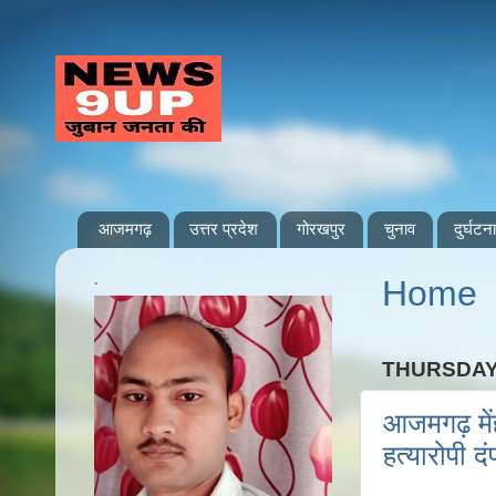
आजमगढ़
उत्तर प्रदेश
गोरखपुर
चुनाव
दुर्घटना
.
Home
THURSDAY,
आजमगढ़ मेंह
हत्यारोपी द