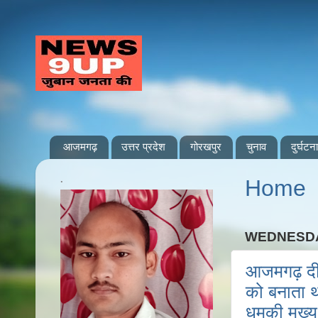
आजमगढ़
उत्तर प्रदेश
गोरखपुर
चुनाव
दुर्घटना
.
Home
WEDNESDA
आजमगढ़ दीद
को बनाता था
धमकी मुख्य