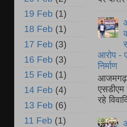
19 Feb
(1)
आ
18 Feb
(1)
क
17 Feb
(3)
स
आरोप - ए
16 Feb
(3)
निर्माण
15 Feb
(1)
आजमगढ़ द
एसडीएम म
14 Feb
(4)
रहे विवा
13 Feb
(6)
11 Feb
(1)
आ