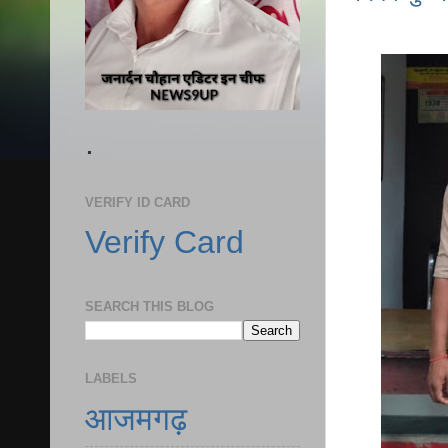
.
VERIFY ID CARD
Verify Card
SEARCH THIS BLOG
LABELS
आजमगढ़