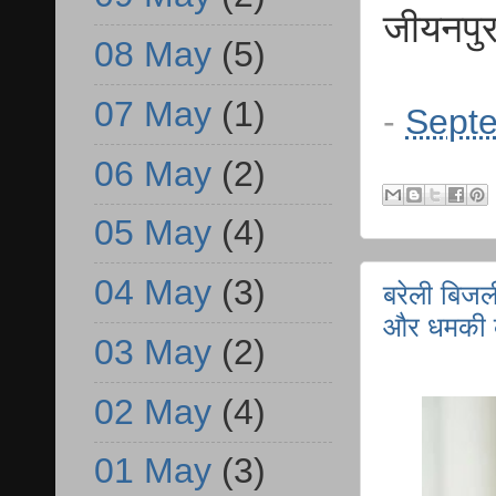
जीयनपुर 
08 May
(5)
07 May
(1)
-
Septe
06 May
(2)
05 May
(4)
04 May
(3)
बरेली बिजल
और धमकी 
03 May
(2)
02 May
(4)
01 May
(3)