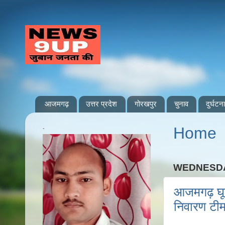
आजमगढ़
उत्तर प्रदेश
गोरखपुर
चुनाव
दुर्घटना
.
Home
WEDNESDA
आजमगढ़ घूस 
निवारण टीम