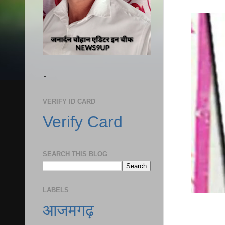
.
VERIFY ID CARD
Verify Card
SEARCH THIS BLOG
LABELS
आजमगढ़