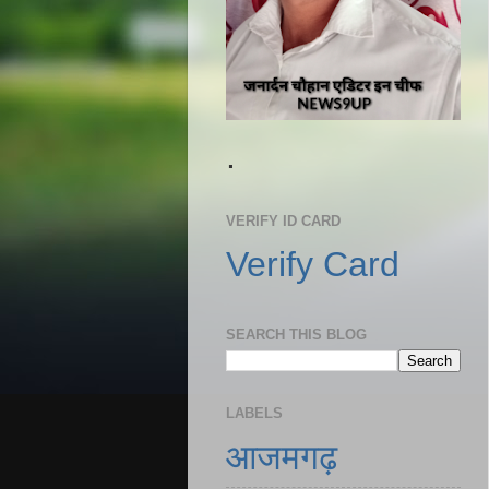
.
VERIFY ID CARD
Verify Card
SEARCH THIS BLOG
LABELS
आजमगढ़