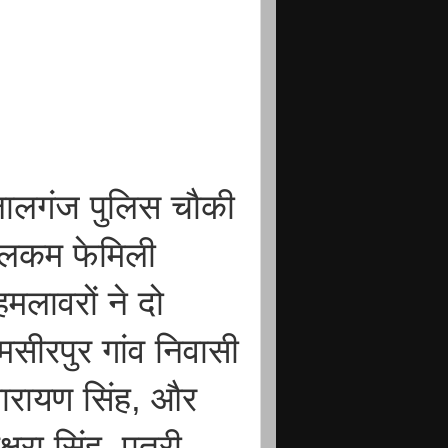
 लालगंज पुलिस चौकी
ू वेलकम फेमिली
हमलावरों ने दो
मसीरपुर गांव निवासी
 नारायण सिंह, और
षरा सिंह, पुत्री