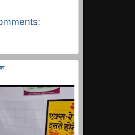
omments:
कार