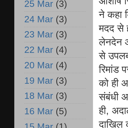
आशीष स
25 Mar
(3)
ने कहा 
24 Mar
(3)
मदद से ह
23 Mar
(3)
लेनदेन 
22 Mar
(4)
से उपलब्
20 Mar
(4)
रिमांड 
19 Mar
(3)
को ही आ
18 Mar
(3)
संबंधी 
ही, अदा
16 Mar
(5)
दाखिल 
15 Mar
(1)