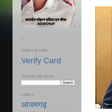
.
VERIFY ID CARD
Verify Card
SEARCH THIS BLOG
LABELS
आजमगढ़