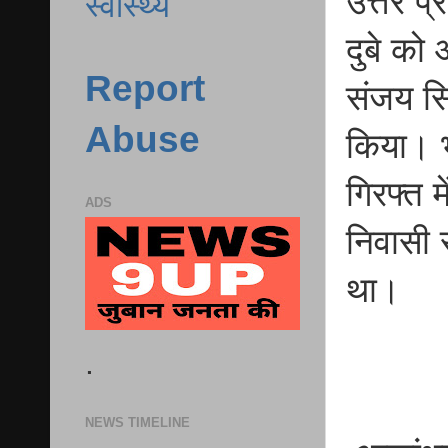
उत्तर प्
स्वास्थ्य
दुबे को
Report
संजय सि
Abuse
किया। भ
गिरफ्त म
ADS
निवासी 
था।
.
NEWS TIMELINE