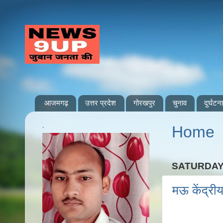
आजमगढ़
उत्तर प्रदेश
गोरखपुर
चुनाव
दुर्घटना
.
Home
SATURDAY,
मऊ केंद्री