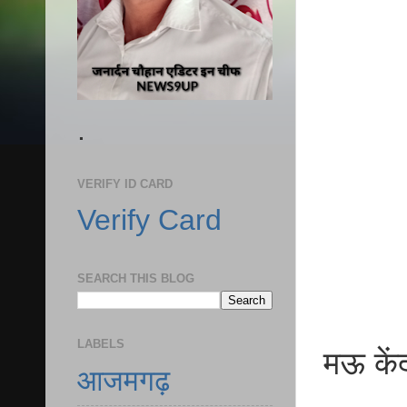
.
VERIFY ID CARD
Verify Card
SEARCH THIS BLOG
LABELS
मऊ केंद
आजमगढ़