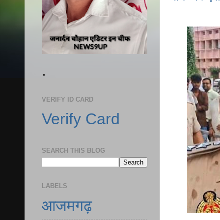
.
VERIFY ID CARD
Verify Card
SEARCH THIS BLOG
LABELS
आजमगढ़