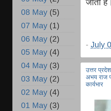
जाती है
08 May
(5)
07 May
(1)
06 May
(2)
-
July 
05 May
(4)
04 May
(3)
उत्तर प्रद
अभय राज पा
03 May
(2)
कार्यभार
02 May
(4)
01 May
(3)