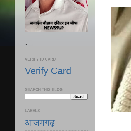
.
VERIFY ID CARD
Verify Card
SEARCH THIS BLOG
LABELS
आजमगढ़