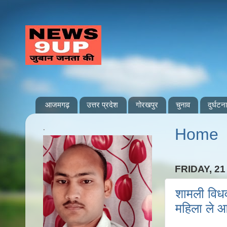
आजमगढ़
उत्तर प्रदेश
गोरखपुर
चुनाव
दुर्घटना
.
Home
FRIDAY, 21
शामली विधव
महिला ले आ