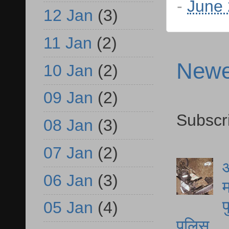
-
June 
12 Jan
(3)
11 Jan
(2)
Newe
10 Jan
(2)
09 Jan
(2)
Subscr
08 Jan
(3)
07 Jan
(2)
आ
06 Jan
(3)
म
फ
05 Jan
(4)
पुलिस