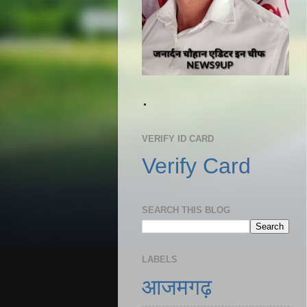
.
VERIFY ID CARD
Verify Card
SEARCH THIS BLOG
LABELS
आजमगढ़