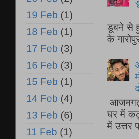
ड
19 Feb
(1)
आ
डूबने से
18 Feb
(1)
के गारोपु
17 Feb
(3)
16 Feb
(3)
म
15 Feb
(1)
द
14 Feb
(4)
आजमगढ़ 
घर में क
13 Feb
(6)
में उत्त
11 Feb
(1)