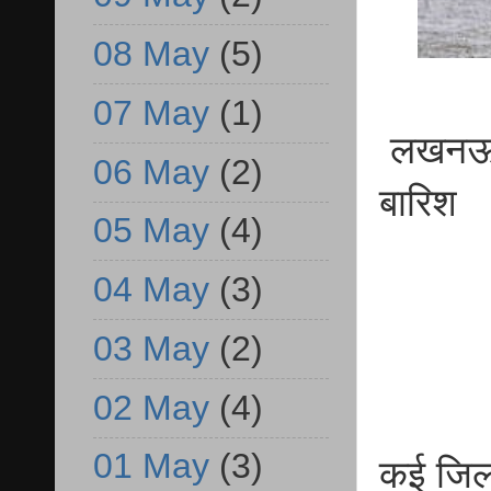
08 May
(5)
07 May
(1)
लखनऊ बु
06 May
(2)
बारिश
05 May
(4)
04 May
(3)
03 May
(2)
02 May
(4)
01 May
(3)
कई जिलो