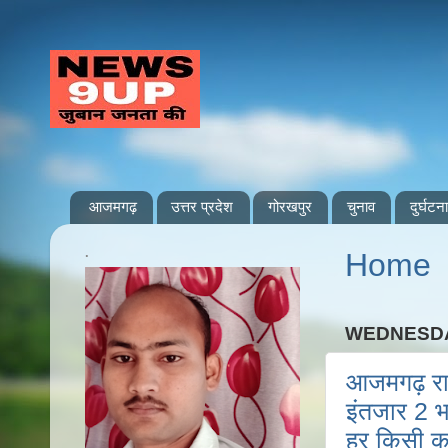
आजमगढ़
उत्तर प्रदेश
गोरखपुर
चुनाव
दुर्घटना
.
Home
WEDNESDA
आजमगढ़ रान
इंतजार 2 भ
हर किसी क