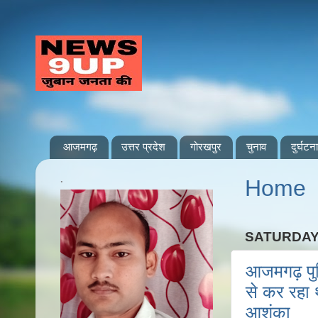
आजमगढ़
उत्तर प्रदेश
गोरखपुर
चुनाव
दुर्घटना
.
Home
SATURDAY,
आजमगढ़ पुलि
से कर रहा थ
आशंका