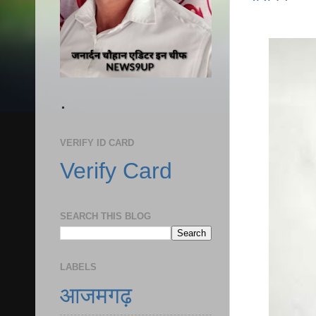
.
VERIFY ID CARD
Verify Card
SEARCH THIS BLOG
LABELS
आजमगढ़