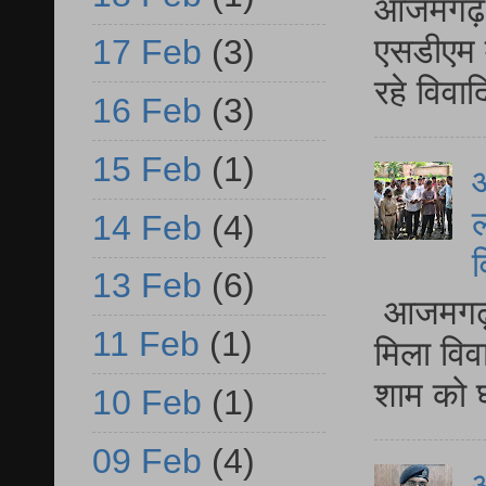
आजमगढ़ द
एसडीएम म
17 Feb
(3)
रहे विवा
16 Feb
(3)
15 Feb
(1)
आ
ल
14 Feb
(4)
व
13 Feb
(6)
आजमगढ़ द
11 Feb
(1)
मिला विव
शाम को घ
10 Feb
(1)
09 Feb
(4)
आ