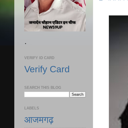
.
VERIFY ID CARD
Verify Card
SEARCH THIS BLOG
LABELS
आजमगढ़