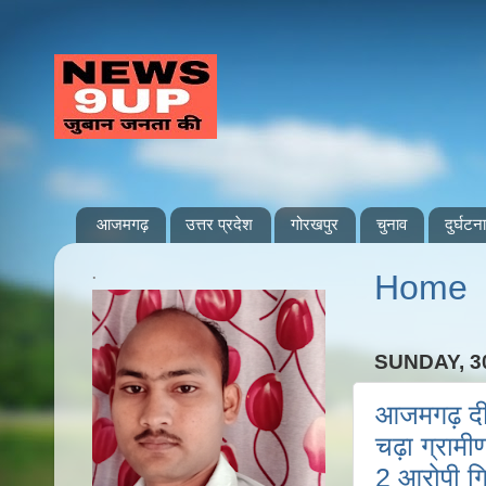
आजमगढ़
उत्तर प्रदेश
गोरखपुर
चुनाव
दुर्घटना
.
Home
SUNDAY, 3
आजमगढ़ दीदा
चढ़ा ग्रामीण
2 आरोपी गि