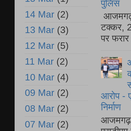
पुलिस
14 Mar
(2)
आजमगढ़ स
टक्कर, 2
13 Mar
(3)
पर फरार 
12 Mar
(5)
11 Mar
(2)
आ
क
10 Mar
(4)
स
09 Mar
(2)
आरोप - ए
निर्माण
08 Mar
(2)
आजमगढ़ द
07 Mar
(2)