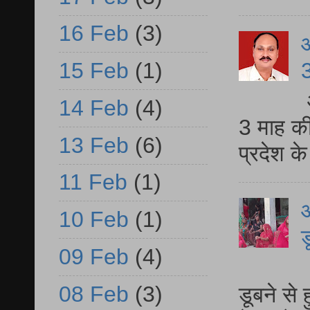
16 Feb
(3)
3
15 Feb
(1)
14 Feb
(4)
3 माह की
13 Feb
(6)
प्रदेश क
11 Feb
(1)
आ
10 Feb
(1)
ड
09 Feb
(4)
आ
08 Feb
(3)
डूबने से