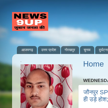
आजमगढ़
उत्तर प्रदेश
गोरखपुर
चुनाव
दुर्घटना
.
Home
WEDNESDA
जौनपुर SP 
ही उड़े होश