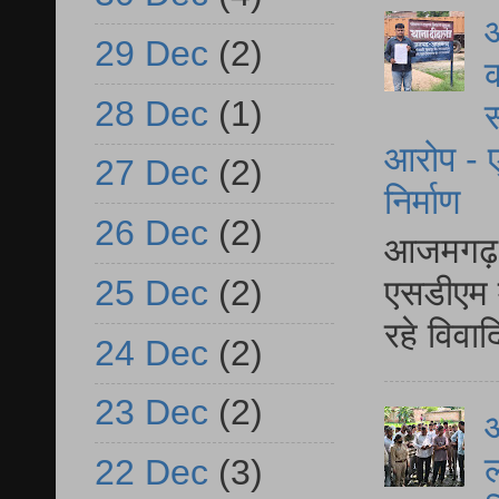
आ
29 Dec
(2)
क
28 Dec
(1)
स
आरोप - ए
27 Dec
(2)
निर्माण
26 Dec
(2)
आजमगढ़ द
25 Dec
(2)
एसडीएम म
रहे विवा
24 Dec
(2)
23 Dec
(2)
आ
ल
22 Dec
(3)