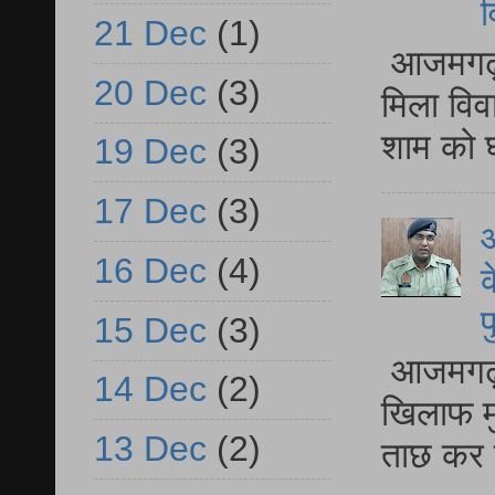
व
21 Dec
(1)
आजमगढ़ द
20 Dec
(3)
मिला विव
शाम को घ
19 Dec
(3)
17 Dec
(3)
आ
16 Dec
(4)
क
प
15 Dec
(3)
आजमगढ़ द
14 Dec
(2)
खिलाफ मु
13 Dec
(2)
ताछ कर र