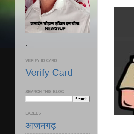
.
VERIFY ID CARD
Verify Card
SEARCH THIS BLOG
LABELS
आजमगढ़