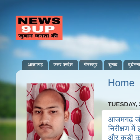
आजमगढ़
उत्तर प्रदेश
गोरखपुर
चुनाव
दुर्घटना
.
Home
TUESDAY, 
आजमगढ़ जीय
निरीक्षण म
और कड़ी का