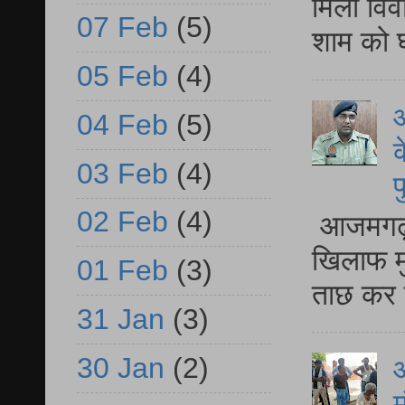
मिला विव
07 Feb
(5)
शाम को घ
05 Feb
(4)
आ
04 Feb
(5)
क
03 Feb
(4)
प
02 Feb
(4)
आजमगढ़ द
खिलाफ मु
01 Feb
(3)
ताछ कर र
31 Jan
(3)
30 Jan
(2)
आ
म