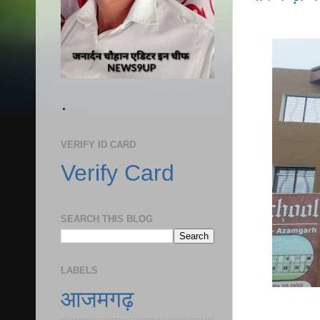
.
VERIFY ID CARD
Verify Card
SEARCH THIS BLOG
LABELS
आजमगढ़