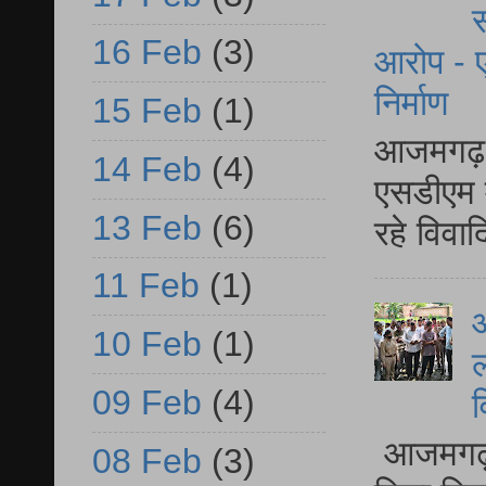
स
16 Feb
(3)
आरोप - ए
निर्माण
15 Feb
(1)
आजमगढ़ द
14 Feb
(4)
एसडीएम म
13 Feb
(6)
रहे विवा
11 Feb
(1)
आ
10 Feb
(1)
ल
09 Feb
(4)
व
आजमगढ़ द
08 Feb
(3)