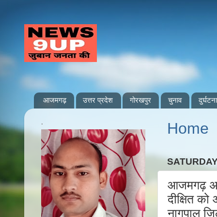
आजमगढ़
उत्तर प्रदेश
गोरखपुर
चुनाव
दुर्घटना
.
Home
SATURDAY,
आजमगढ़ अपर
दीक्षित को
नागपाल जिल