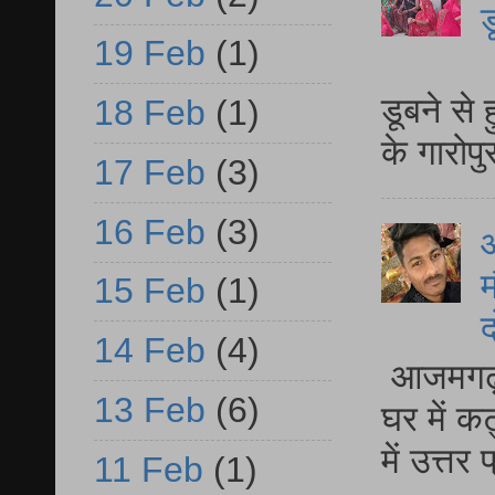
ड
19 Feb
(1)
आ
डूबने से
18 Feb
(1)
के गारोपु
17 Feb
(3)
16 Feb
(3)
म
15 Feb
(1)
द
14 Feb
(4)
आजमगढ़ 
13 Feb
(6)
घर में क
में उत्त
11 Feb
(1)