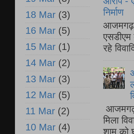
आरोप - ए
निर्माण
18 Mar
(3)
आजमगढ़ द
16 Mar
(5)
एसडीएम म
15 Mar
(1)
रहे विवा
14 Mar
(2)
आ
13 Mar
(3)
ल
12 Mar
(5)
व
आजमगढ़ द
11 Mar
(2)
मिला विव
10 Mar
(4)
शाम को घ