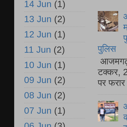
14 Jun
(1)
आ
13 Jun
(2)
म
12 Jun
(1)
फ
पुलिस
11 Jun
(2)
आजमगढ़ स
10 Jun
(1)
टक्कर, 2
09 Jun
(2)
पर फरार 
08 Jun
(2)
आ
07 Jun
(1)
क
06 Jun
(3)