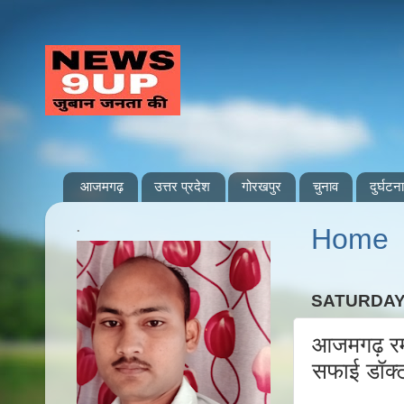
आजमगढ़
उत्तर प्रदेश
गोरखपुर
चुनाव
दुर्घटना
.
Home
SATURDAY,
आजमगढ़ रमा 
सफाई डॉक्ट