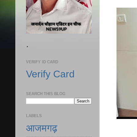
.
VERIFY ID CARD
Verify Card
SEARCH THIS BLOG
LABELS
आजमगढ़