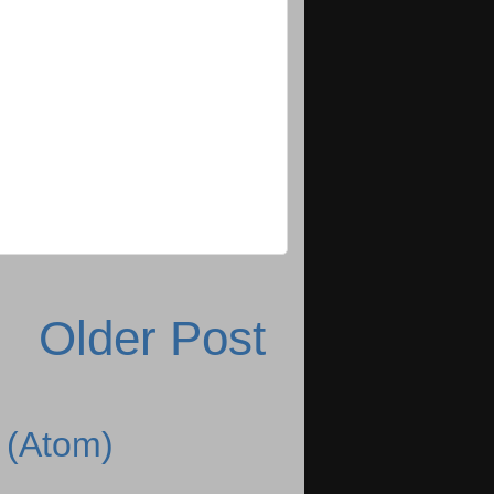
Older Post
 (Atom)