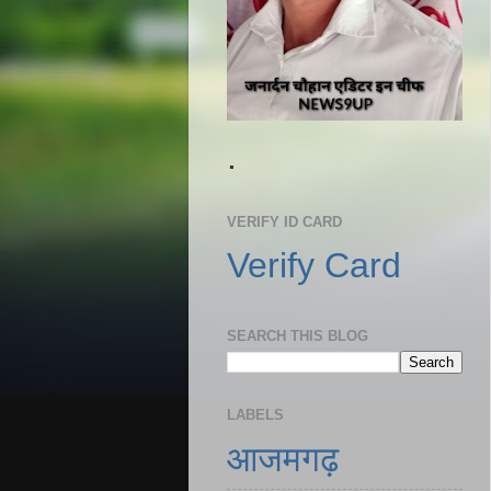
.
VERIFY ID CARD
Verify Card
SEARCH THIS BLOG
LABELS
आजमगढ़