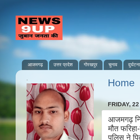
आजमगढ़
उत्तर प्रदेश
गोरखपुर
चुनाव
दुर्घटना
.
Home
FRIDAY, 22
आजमगढ़ नि
मौत फरिहा-
पुलिस ने पि