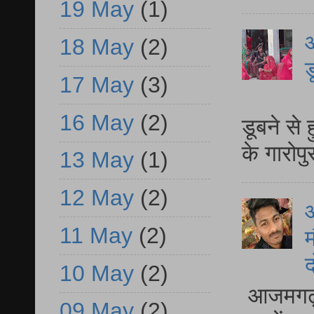
19 May
(1)
आ
18 May
(2)
ड
17 May
(3)
आ
16 May
(2)
डूबने से
के गारोपु
13 May
(1)
12 May
(2)
11 May
(2)
म
द
10 May
(2)
आजमगढ़ 
09 May
(2)