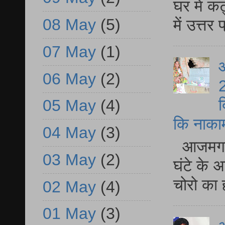
घर में क
08 May
(5)
में उत्त
07 May
(1)
आ
06 May
(2)
2
द
05 May
(4)
कि नाकामी 
04 May
(3)
आजमगढ़ 
03 May
(2)
घंटे के 
चोरो का 
02 May
(4)
01 May
(3)