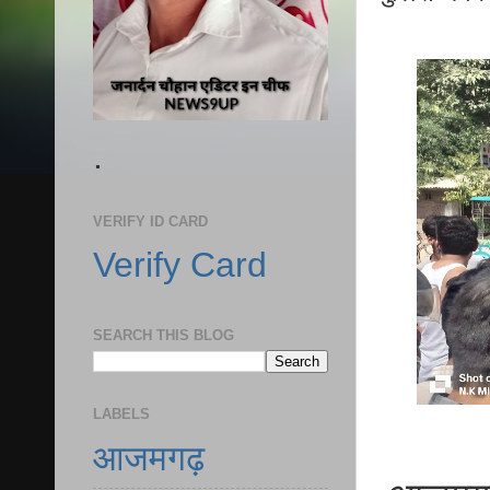
.
VERIFY ID CARD
Verify Card
SEARCH THIS BLOG
LABELS
आजमगढ़