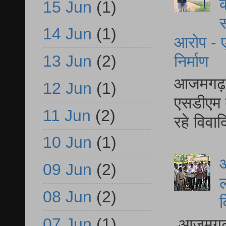
क
15 Jun
(1)
स
14 Jun
(1)
आरोप - ए
13 Jun
(2)
निर्माण
आजमगढ़ द
12 Jun
(1)
एसडीएम म
11 Jun
(2)
रहे विवा
10 Jun
(1)
आ
09 Jun
(2)
ल
08 Jun
(2)
व
07 Jun
(1)
आजमगढ़ द