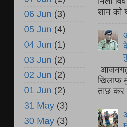
मिला विव
शाम को घ
06 Jun
(3)
05 Jun
(4)
आ
04 Jun
(1)
क
प
03 Jun
(2)
आजमगढ़ द
02 Jun
(2)
खिलाफ मु
01 Jun
(2)
ताछ कर र
31 May
(3)
आ
30 May
(3)
म