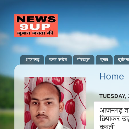
आजमगढ़
उत्तर प्रदेश
गोरखपुर
चुनाव
दुर्घटना
.
Home
TUESDAY, 
आजमगढ़ तह
छिपाकर उड़ी
कबूली