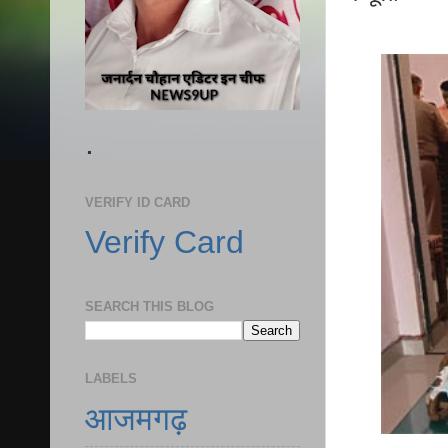
.
VERIFY ID CARD
Verify Card
SEARCH THIS BLOG
LABELS
आजमगढ़