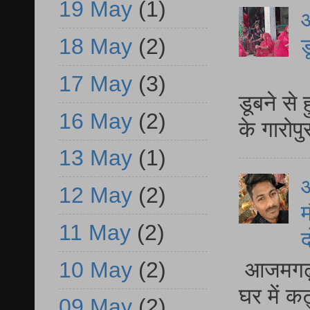
19 May
(1)
आ
ड
18 May
(2)
आ
17 May
(3)
डूबने से
16 May
(2)
के गारोपु
13 May
(1)
12 May
(2)
म
11 May
(2)
द
10 May
(2)
आजमगढ़ 
घर में क
09 May
(2)