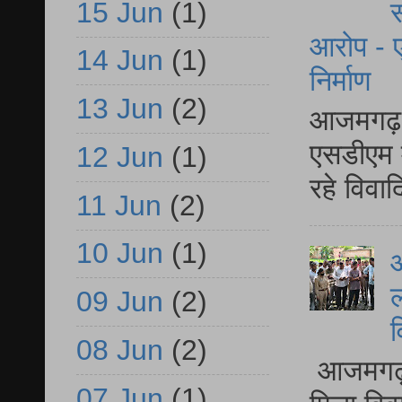
15 Jun
(1)
स
आरोप - ए
14 Jun
(1)
निर्माण
13 Jun
(2)
आजमगढ़ द
एसडीएम म
12 Jun
(1)
रहे विवा
11 Jun
(2)
10 Jun
(1)
आ
ल
09 Jun
(2)
व
08 Jun
(2)
आजमगढ़ द
07 Jun
(1)