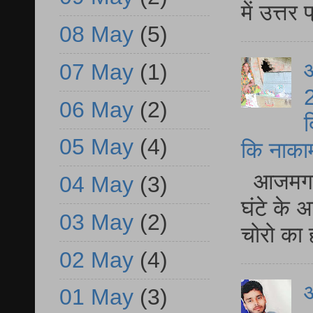
में उत्त
08 May
(5)
आ
07 May
(1)
2
06 May
(2)
द
05 May
(4)
कि नाकामी 
आजमगढ़ 
04 May
(3)
घंटे के 
03 May
(2)
चोरो का 
02 May
(4)
आ
01 May
(3)