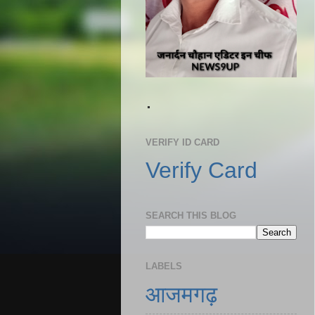
.
VERIFY ID CARD
Verify Card
SEARCH THIS BLOG
LABELS
आजमगढ़