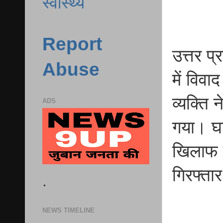
स्वास्थ्य
Report
उत्तर प्
Abuse
में विव
व्यक्ति
ADS
गया। घा
खिलाफ म
गिरफ्ता
.
NEWS TIMELINE