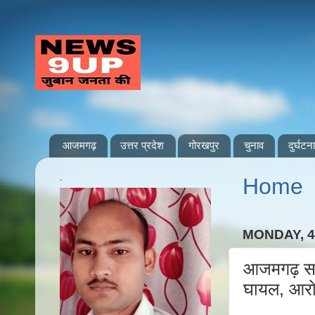
आजमगढ़
उत्तर प्रदेश
गोरखपुर
चुनाव
दुर्घटना
.
Home
MONDAY, 4
आजमगढ़ सरा
घायल, आरोप