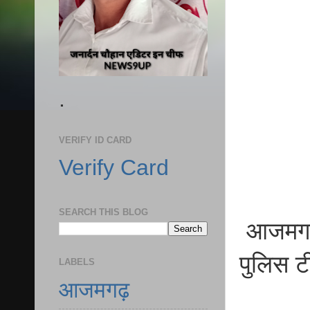
.
VERIFY ID CARD
Verify Card
SEARCH THIS BLOG
आजमगढ़ 
पुलिस ट
LABELS
आजमगढ़