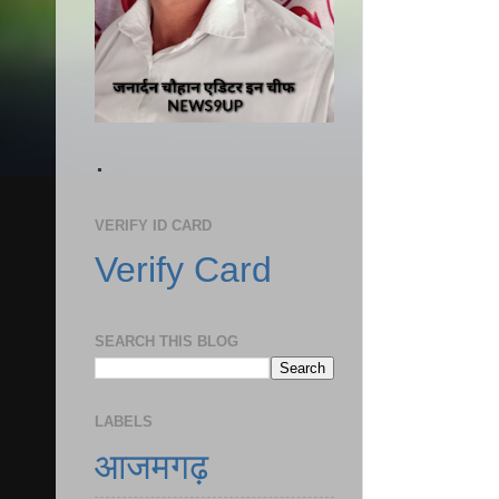
.
VERIFY ID CARD
Verify Card
SEARCH THIS BLOG
LABELS
आजमगढ़