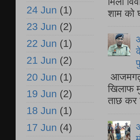
मिला विव
24 Jun
(1)
शाम को घ
23 Jun
(2)
आ
22 Jun
(1)
क
21 Jun
(2)
प
आजमगढ़ द
20 Jun
(1)
खिलाफ मु
19 Jun
(2)
ताछ कर र
18 Jun
(1)
आ
17 Jun
(4)
म