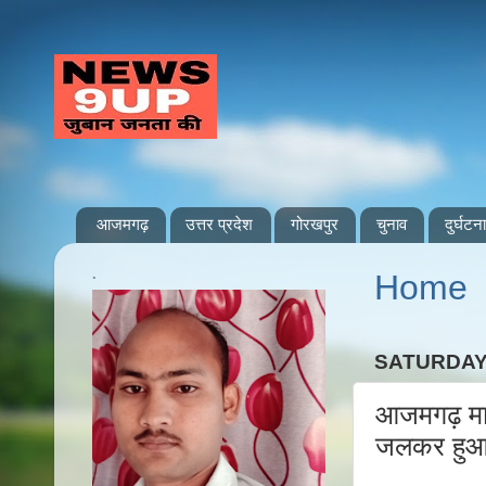
आजमगढ़
उत्तर प्रदेश
गोरखपुर
चुनाव
दुर्घटना
.
Home
SATURDAY,
आजमगढ़ मार्
जलकर हुआ