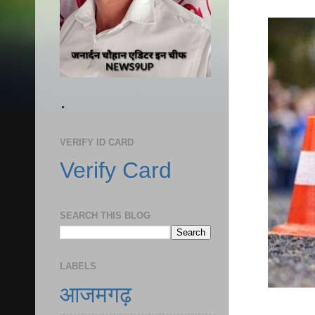
.
VERIFY ID CARD
Verify Card
SEARCH THIS BLOG
LABELS
आजमगढ़