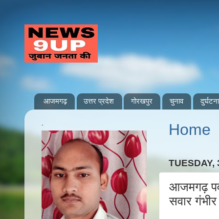
आजमगढ़
उत्तर प्रदेश
गोरखपुर
चुनाव
दुर्घटना
.
Home
TUESDAY, 
आजमगढ़ पव
सवार गंभी