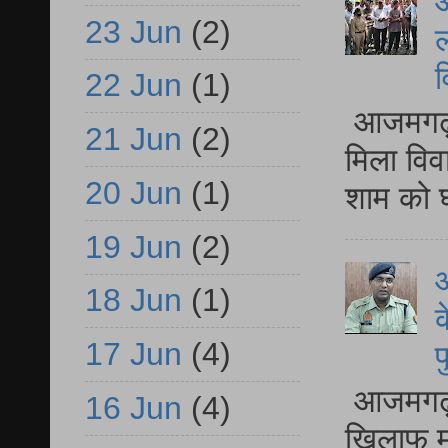
आ
23 Jun
(2)
ल
व
22 Jun
(1)
आजमगढ़ द
21 Jun
(2)
मिला विव
20 Jun
(1)
शाम को घ
19 Jun
(2)
आ
18 Jun
(1)
क
17 Jun
(4)
प
आजमगढ़ द
16 Jun
(4)
खिलाफ मु