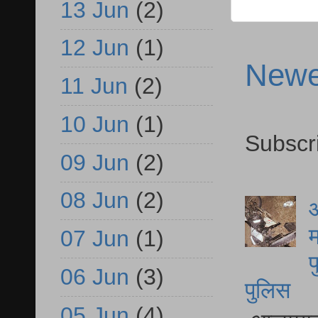
13 Jun
(2)
12 Jun
(1)
Newe
11 Jun
(2)
10 Jun
(1)
Subscr
09 Jun
(2)
08 Jun
(2)
आ
म
07 Jun
(1)
फ
06 Jun
(3)
पुलिस
05 Jun
(4)