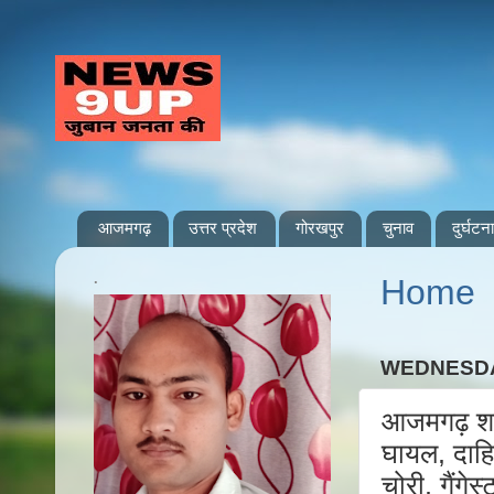
आजमगढ़
उत्तर प्रदेश
गोरखपुर
चुनाव
दुर्घटना
.
Home
WEDNESDA
आजमगढ़ शहर
घायल, दाहि
चोरी, गैंगे