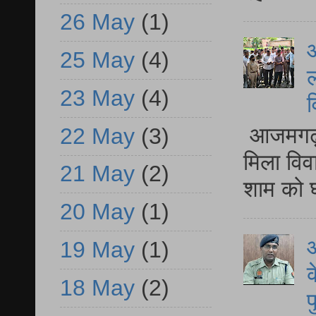
26 May
(1)
आ
25 May
(4)
ल
23 May
(4)
व
आजमगढ़ द
22 May
(3)
मिला विव
21 May
(2)
शाम को घ
20 May
(1)
आ
19 May
(1)
क
18 May
(2)
प