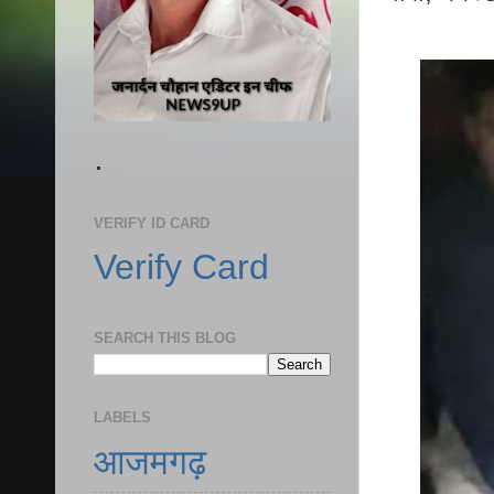
.
VERIFY ID CARD
Verify Card
SEARCH THIS BLOG
LABELS
आजमगढ़