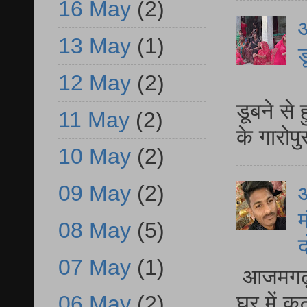
16 May
(2)
आ
13 May
(1)
ड
12 May
(2)
आ
डूबने से
11 May
(2)
के गारोपु
10 May
(2)
09 May
(2)
म
08 May
(5)
द
07 May
(1)
आजमगढ़ 
घर में क
06 May
(2)