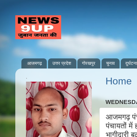
आजमगढ़
उत्तर प्रदेश
गोरखपुर
चुनाव
दुर्घटना
.
Home
WEDNESDA
आजमगढ़ पंच
पंचायतों मे
भागीदारी बढ