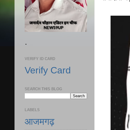
.
VERIFY ID CARD
Verify Card
SEARCH THIS BLOG
LABELS
आजमगढ़