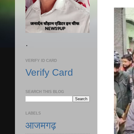
.
VERIFY ID CARD
Verify Card
SEARCH THIS BLOG
LABELS
आजमगढ़