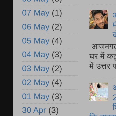
07 May
(1)
म
06 May
(2)
द
05 May
(4)
आजमगढ़ 
04 May
(3)
घर में क
में उत्त
03 May
(2)
02 May
(4)
आ
01 May
(3)
2
द
30 Apr
(3)