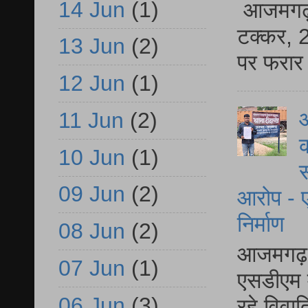
14 Jun
(1)
आजमगढ़ स
टक्कर, 2
13 Jun
(2)
पर फरार 
12 Jun
(1)
आ
11 Jun
(2)
क
10 Jun
(1)
स
09 Jun
(2)
आरोप - ए
निर्माण
08 Jun
(2)
आजमगढ़ द
07 Jun
(1)
एसडीएम म
06 Jun
(3)
रहे विवा