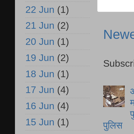
22 Jun
(1)
21 Jun
(2)
Newe
20 Jun
(1)
19 Jun
(2)
Subscr
18 Jun
(1)
17 Jun
(4)
आ
म
16 Jun
(4)
फ
15 Jun
(1)
पुलिस