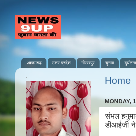
आजमगढ़
उत्तर प्रदेश
गोरखपुर
चुनाव
दुर्घटना
.
Home
MONDAY, 1
संभल हनुम
डीआईजी ने