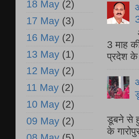
18 May
(2)
3
17 May
(3)
16 May
(2)
3 माह की
13 May
(1)
प्रदेश क
12 May
(2)
आ
11 May
(2)
ड
10 May
(2)
आ
डूबने से
09 May
(2)
के गारोपु
08 May
(5)