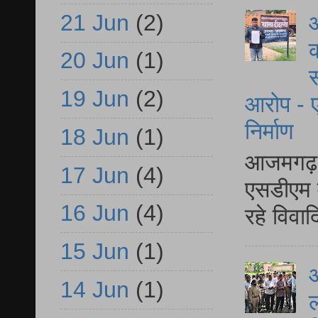
21 Jun
(2)
आ
क
20 Jun
(1)
स
19 Jun
(2)
आरोप - ए
निर्माण
18 Jun
(1)
आजमगढ़ द
17 Jun
(4)
एसडीएम म
16 Jun
(4)
रहे विवा
15 Jun
(1)
आ
14 Jun
(1)
ल