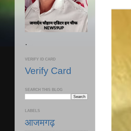
.
VERIFY ID CARD
Verify Card
SEARCH THIS BLOG
LABELS
आजमगढ़