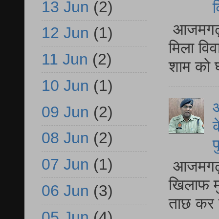
13 Jun
(2)
व
आजमगढ़ द
12 Jun
(1)
मिला विव
11 Jun
(2)
शाम को घ
10 Jun
(1)
आ
09 Jun
(2)
क
08 Jun
(2)
प
07 Jun
(1)
आजमगढ़ द
खिलाफ मु
06 Jun
(3)
ताछ कर र
05 Jun
(4)