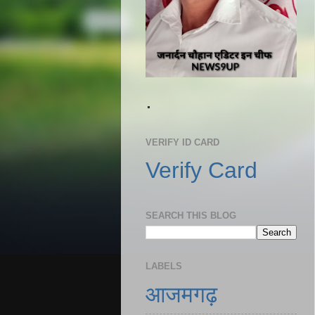
.
VERIFY ID CARD
Verify Card
SEARCH THIS BLOG
LABELS
आजमगढ़