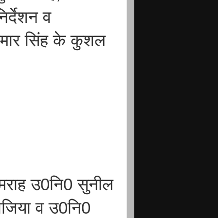
िर्देशन व
कुमार सिंह के कुशल
 हमराह उ0नि0 सुनील
नौजिया व उ0नि0