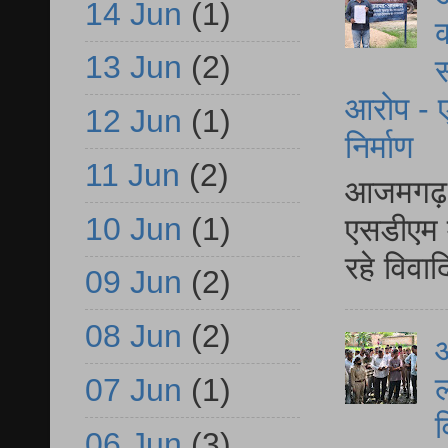
14 Jun
(1)
क
13 Jun
(2)
स
आरोप - ए
12 Jun
(1)
निर्माण
11 Jun
(2)
आजमगढ़ द
10 Jun
(1)
एसडीएम म
रहे विवा
09 Jun
(2)
08 Jun
(2)
आ
ल
07 Jun
(1)
व
06 Jun
(3)