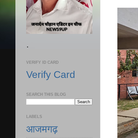
.
VERIFY ID CARD
Verify Card
SEARCH THIS BLOG
LABELS
आजमगढ़