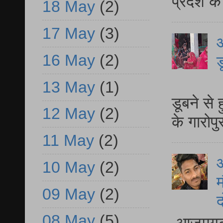
प्रदेश क
18 May
(2)
17 May
(3)
आ
16 May
(2)
ड
आ
13 May
(1)
डूबने से
12 May
(2)
के गारोपु
11 May
(2)
10 May
(2)
म
09 May
(2)
द
08 May
(5)
आजमगढ़ 