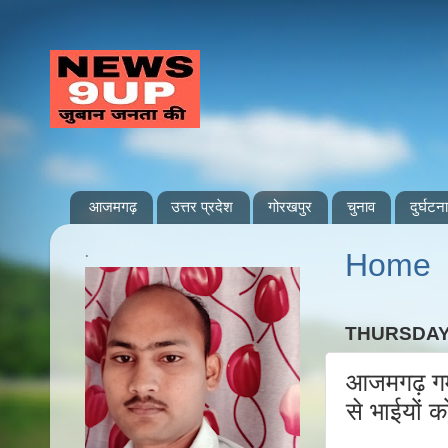
आजमगढ़
उत्तर प्रदेश
गोरखपुर
चुनाव
दुर्घटना
.
Home
THURSDAY,
आजमगढ़ गम्भी
से भाईयों 