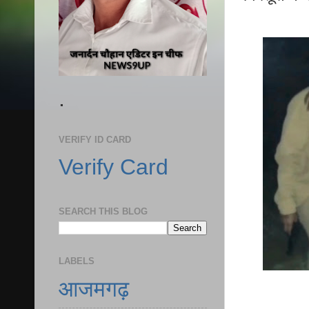
.
VERIFY ID CARD
Verify Card
SEARCH THIS BLOG
LABELS
आजमगढ़