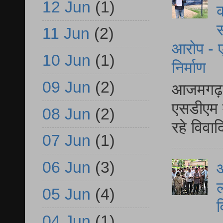
12 Jun
(1)
क
स
11 Jun
(2)
आरोप - ए
10 Jun
(1)
निर्माण
09 Jun
(2)
आजमगढ़ द
एसडीएम म
08 Jun
(2)
रहे विवा
07 Jun
(1)
06 Jun
(3)
आ
ल
05 Jun
(4)
व
04 Jun
(1)