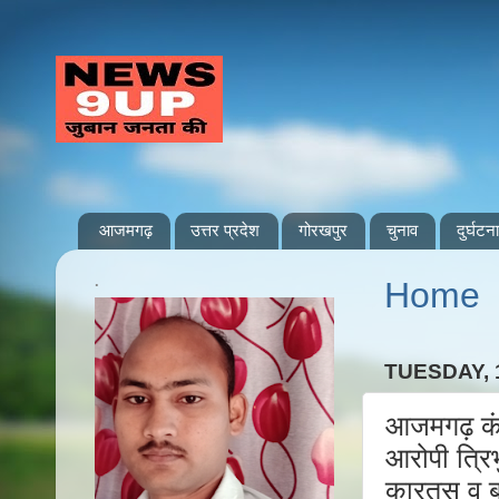
आजमगढ़
उत्तर प्रदेश
गोरखपुर
चुनाव
दुर्घटना
.
Home
TUESDAY,
आजमगढ़ कंध
आरोपी त्रिभ
कारतूस व 