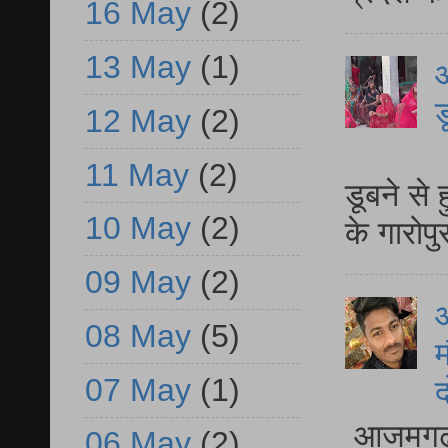
16 May
(2)
13 May
(1)
आ
ड
12 May
(2)
आ
11 May
(2)
डूबने से
10 May
(2)
के गारोपु
09 May
(2)
08 May
(5)
म
07 May
(1)
द
आजमगढ़ 
06 May
(2)