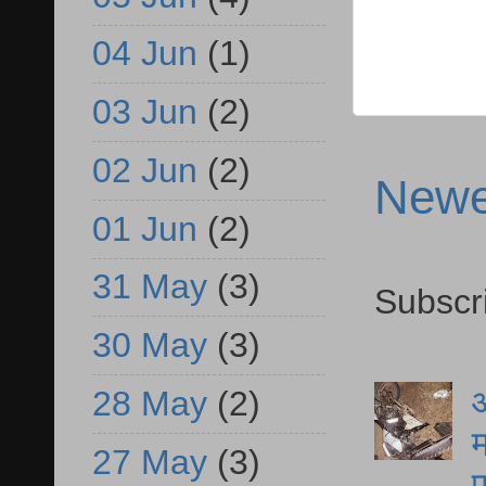
04 Jun
(1)
03 Jun
(2)
02 Jun
(2)
Newe
01 Jun
(2)
31 May
(3)
Subscr
30 May
(3)
आ
28 May
(2)
म
27 May
(3)
फ