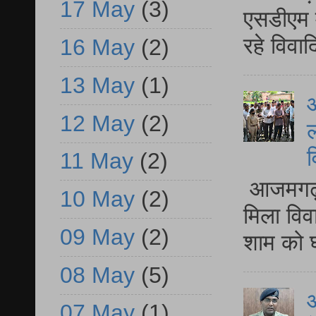
17 May
(3)
एसडीएम म
रहे विवा
16 May
(2)
13 May
(1)
आ
12 May
(2)
ल
व
11 May
(2)
आजमगढ़ द
10 May
(2)
मिला विव
09 May
(2)
शाम को घ
08 May
(5)
आ
07 May
(1)