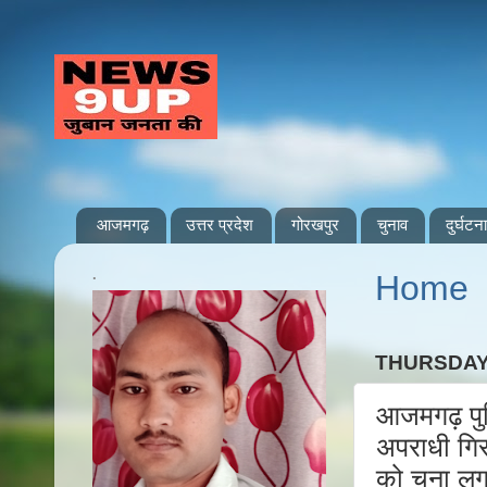
आजमगढ़
उत्तर प्रदेश
गोरखपुर
चुनाव
दुर्घटना
.
Home
THURSDAY
आजमगढ़ पु
अपराधी गिरफ
को चूना लग