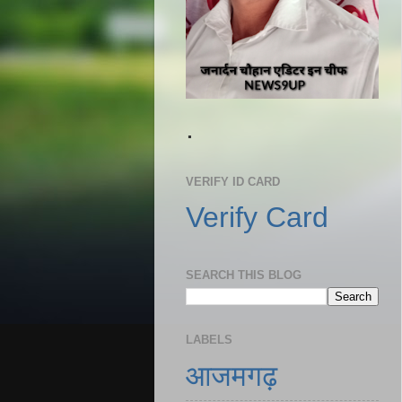
.
VERIFY ID CARD
Verify Card
SEARCH THIS BLOG
LABELS
आजमगढ़