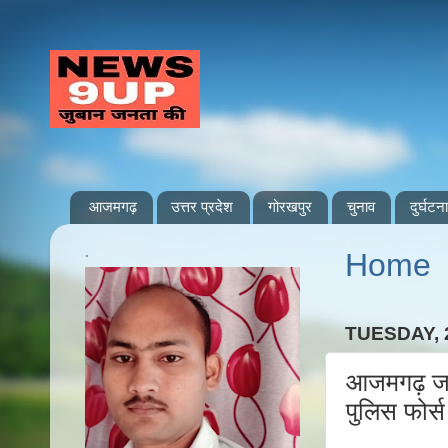
आजमगढ़
उत्तर प्रदेश
गोरखपुर
चुनाव
दुर्घटना
.
Home
TUESDAY, 
आजमगढ़ जह
पुलिस फोर्स