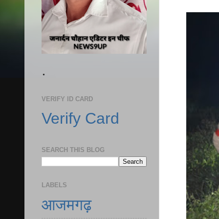
.
VERIFY ID CARD
Verify Card
SEARCH THIS BLOG
LABELS
आजमगढ़