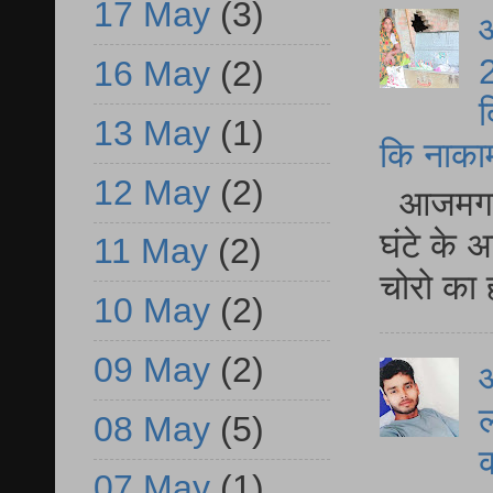
17 May
(3)
आ
2
16 May
(2)
द
13 May
(1)
कि नाकामी 
12 May
(2)
आजमगढ़ 
घंटे के 
11 May
(2)
चोरो का 
10 May
(2)
09 May
(2)
आ
ल
08 May
(5)
07 May
(1)