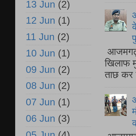
13 Jun
(2)
आ
12 Jun
(1)
क
11 Jun
(2)
प
आजमगढ़ द
10 Jun
(1)
खिलाफ मु
09 Jun
(2)
ताछ कर र
08 Jun
(2)
आ
07 Jun
(1)
म
06 Jun
(3)
05 Jun
(4)